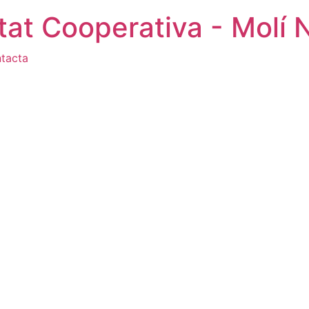
tat Cooperativa - Molí
tacta