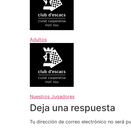
Adultos
Nuestros Jugadores
Deja una respuesta
Tu dirección de correo electrónico no será pu