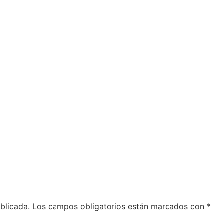
blicada.
Los campos obligatorios están marcados con
*