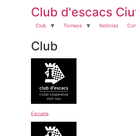
Club d'escacs Ciu
Club
Torneos
Noticias
Con
Club
Escuela